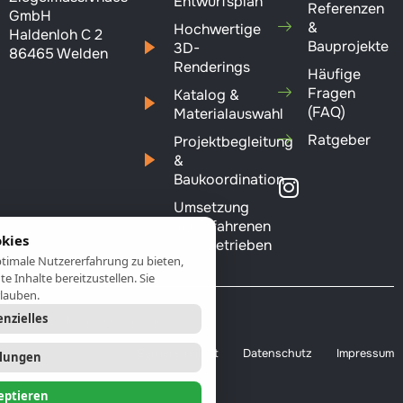
Entwurfsplan
Referenzen
GmbH
&
Hochwertige
Haldenloh C 2
Bauprojekte
3D-
86465 Welden
Renderings
Häufige
Fragen
Katalog &
(FAQ)
Materialauswahl
Ratgeber
Projektbegleitung
&
Baukoordination
Umsetzung
mit erfahrenen
kies
Fachbetrieben
timale Nutzererfahrung zu bieten,
e Inhalte bereitzustellen. Sie
rlauben.
nzielles
© 2026 Alle Rechte vorbehalten.
Barrierefreiheit
Datenschutz
Impressum
llungen
eptieren